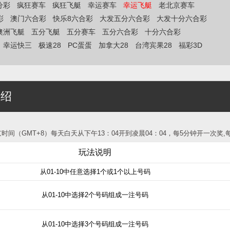
分彩
疯狂赛车
疯狂飞艇
幸运赛车
幸运飞艇
老北京赛车
彩
澳门六合彩
快乐8六合彩
大发五分六合彩
大发十分六合彩
澳洲飞艇
五分飞艇
五分赛车
五分六合彩
十分六合彩
幸运快三
极速28
PC蛋蛋
加拿大28
台湾宾果28
福彩3D
绍
时间（GMT+8）每天白天从下午13：04开到凌晨04：04，每5分钟开一次奖,
玩法说明
从01-10中任意选择1个或1个以上号码
从01-10中选择2个号码组成一注号码
从01-10中选择3个号码组成一注号码