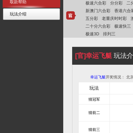
取款帮助
极速六合彩
分分彩
二
新澳门六合彩
香港六合
玩法介绍
五分彩
老重庆时时彩
二十分六合彩
极速快三
极速3D
排列三
[官]幸运飞艇
玩法介
幸运飞艇
开奖情况：
北京
玩法
猜冠军
猜前二
猜前三