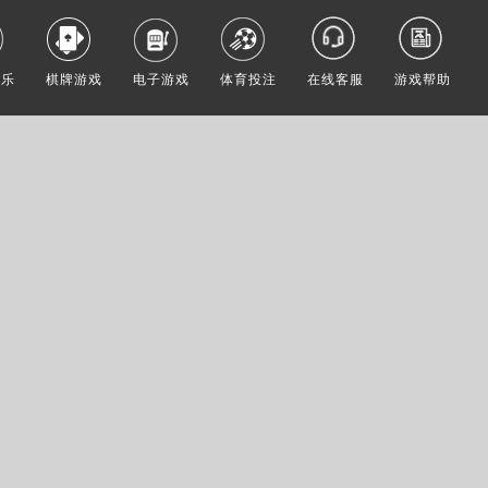
娱乐
棋牌游戏
电子游戏
体育投注
在线客服
游戏帮助