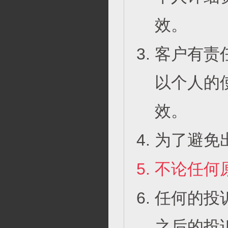
效。
客户有责
以个人的
效。
为了避免
不论任何
任何的投
之后的投