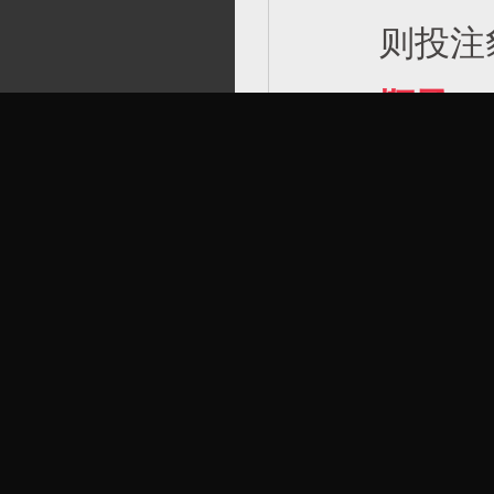
则投注
顺子
：
（数字9
546
为中奖
对子
：
括豹子）
数字相