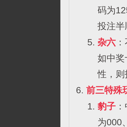
码为1
投注半
杂六
：
如中奖
性，则
前三特殊
豹子
：
为00