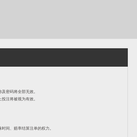
称及密码将全部无效。
上投注将被视为有效。
珠时间、赔率结算注单的权力。