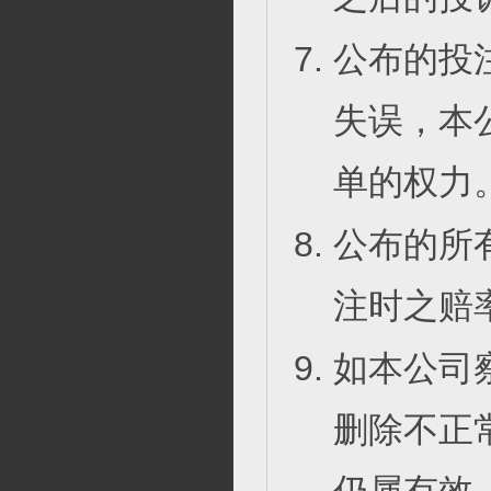
公布的投
失误，本
单的权力
公布的所
注时之赔
如本公司
删除不正