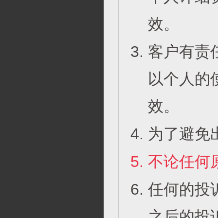
效。
客户有责
以个人的
效。
为了避免
不论任何
任何的投
之后的投