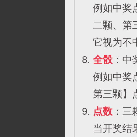
例如中奖点
二颗、第
它视为不
全骰
：中
例如中奖点
第三颗】
点数
：三
当开奖结