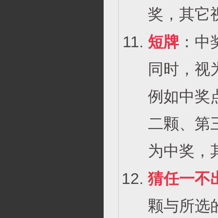
奖，其它
短牌
：中
同时，视
例如中奖点
二颗、第
为中奖，
猜任一不
颗与所选