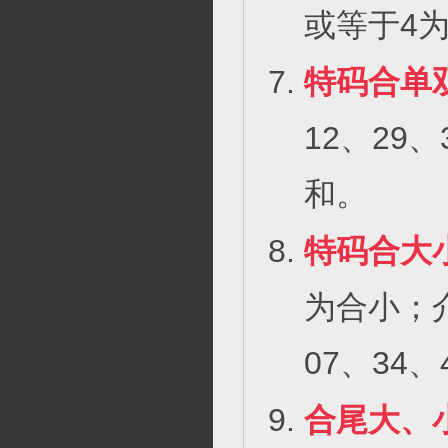
或等于4
特码合单
12、29
和。
特码合大
为合小；介
07、34
合尾大、