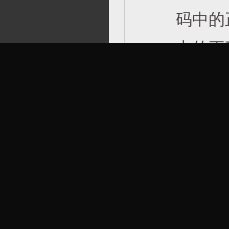
码中的
中的正
06、
08，
08三
或没有
三全中
奖号码