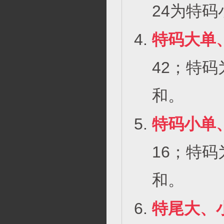
24为特码
特码大单
42；特码
和。
特码小单
16；特码
和。
特尾大、