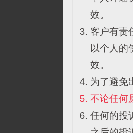
效。
客户有责
以个人的
效。
为了避免
不论任何
任何的投
之后的投