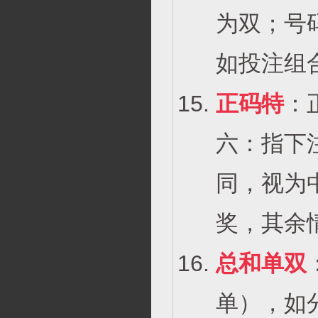
为双；号
如投注组
正码特
：
六：指下
同，视为
奖，其余
总和单双
单），如分