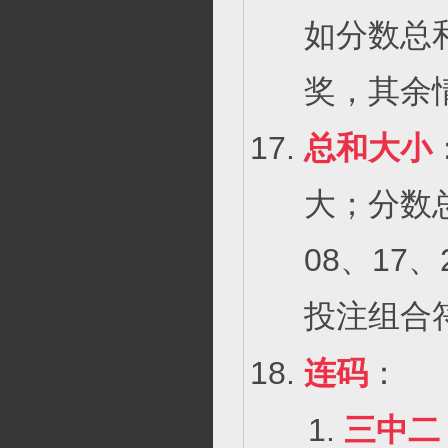
如分数总
奖，其余
总和大小
大；分数
08、17
投注组合
连码
：
三中二