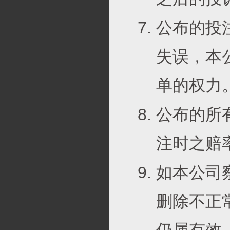
公布的投
失误，本
单的权力
公布的所
注时之赔
如本公司
删除不正