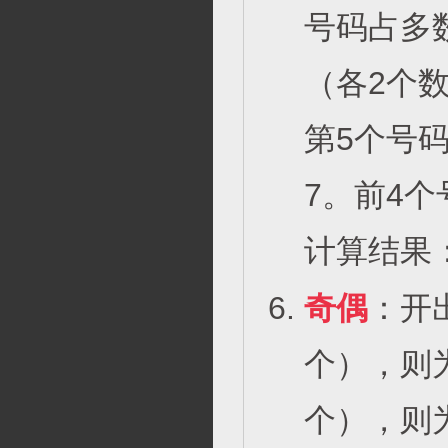
号码占多
（各2个
第5个号码
7。前4
计算结果：1
奇偶
：开
个），则
个），则