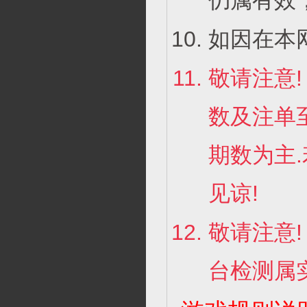
仍属有效
如因在本
敬请注意
数及注单
期数为主
见谅!
敬请注意
台检测属