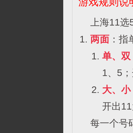
游戏规则说
上海11选
两面
：指
单、双
1、5
大、小
开出1
每一个号