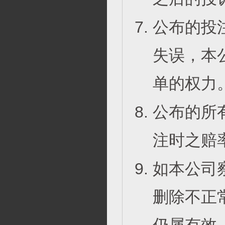
公布的投
失误，本
单的权力
公布的所
注时之赔
如本公司
删除不正