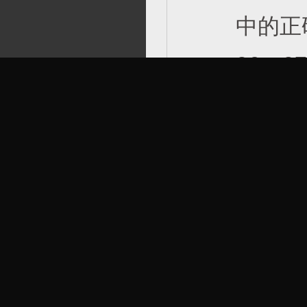
中的正
06、
08，
08三
或没有
三全中
奖号码
07、