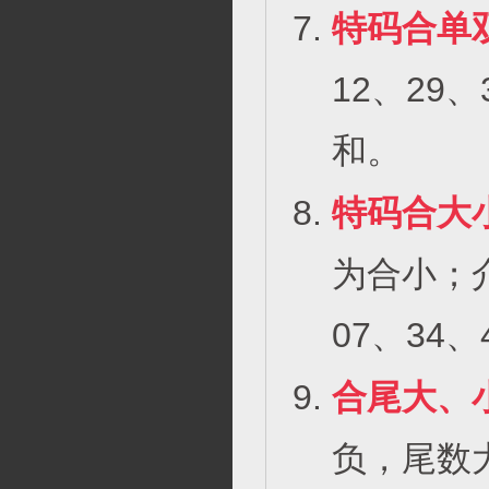
特码合单
12、29
和。
特码合大
为合小；介
07、34
合尾大、
负，尾数大