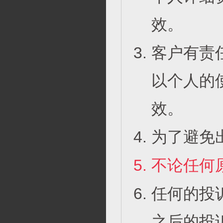
效。
客户有责
以个人的
效。
为了避免
不论任何
任何的投
之后的投