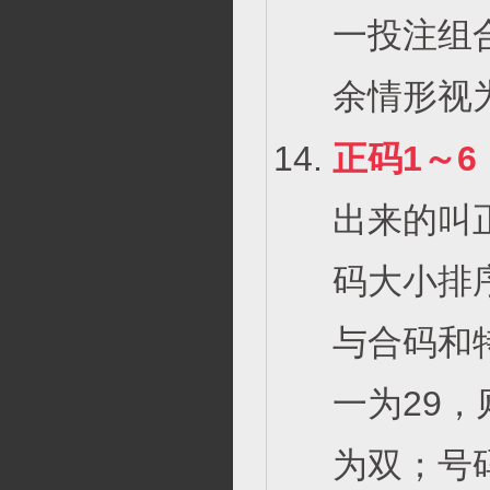
一投注组
余情形视
正码1～6
出来的叫
码大小排
与合码和
一为29
为双；号