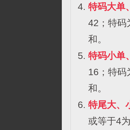
特码大单
42；特码
和。
特码小单
16；特码
和。
特尾大、
或等于4