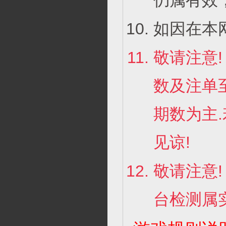
仍属有效
如因在本
敬请注意
数及注单
期数为主
见谅!
敬请注意
台检测属