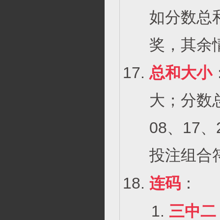
如分数总
奖，其余
总和大小
大；分数
08、17
投注组合
连码
：
三中二