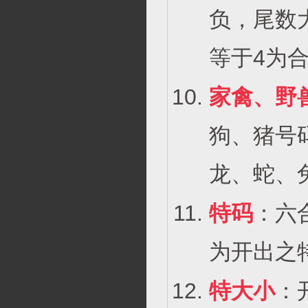
负，尾数大
等于4为合
家禽、野
狗、猪号
龙、蛇、
特码
：六
为开出之
特大小
：