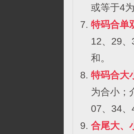
或等于4
特码合单
12、29
和。
特码合大
为合小；介
07、34
合尾大、