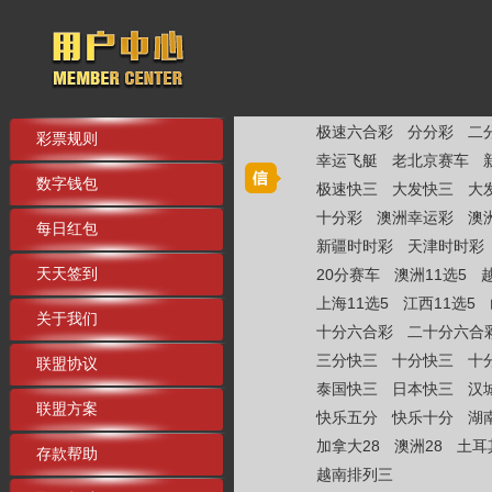
极速六合彩
分分彩
二
彩票规则
幸运飞艇
老北京赛车
数字钱包
极速快三
大发快三
大
十分彩
澳洲幸运彩
澳
每日红包
新疆时时彩
天津时时彩
天天签到
20分赛车
澳洲11选5
上海11选5
江西11选5
关于我们
十分六合彩
二十分六合
三分快三
十分快三
十
联盟协议
泰国快三
日本快三
汉
联盟方案
快乐五分
快乐十分
湖
加拿大28
澳洲28
土耳
存款帮助
越南排列三