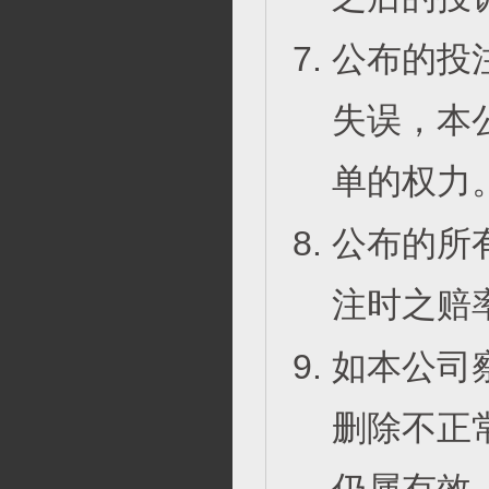
公布的投
失误，本
单的权力
公布的所
注时之赔
如本公司
删除不正