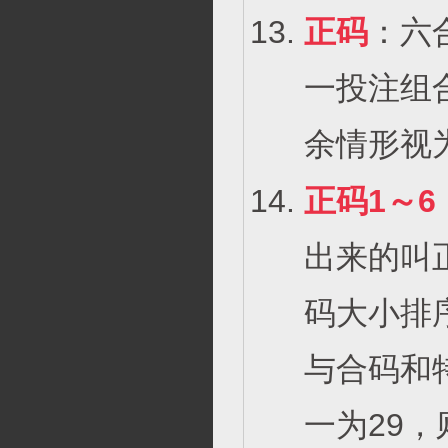
正码
：六
一投注组
余情形视
正码1～6
出来的叫
码大小排
与合码和
一为29