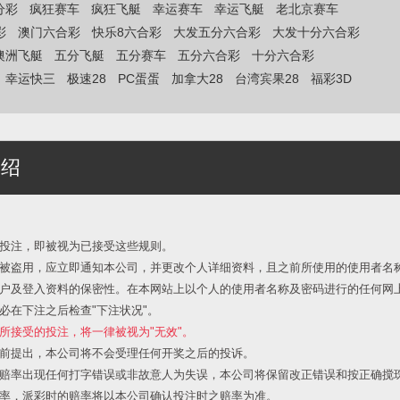
分彩
疯狂赛车
疯狂飞艇
幸运赛车
幸运飞艇
老北京赛车
彩
澳门六合彩
快乐8六合彩
大发五分六合彩
大发十分六合彩
澳洲飞艇
五分飞艇
五分赛车
五分六合彩
十分六合彩
幸运快三
极速28
PC蛋蛋
加拿大28
台湾宾果28
福彩3D
绍
投注，即被视为已接受这些规则。
被盗用，应立即通知本公司，并更改个人详细资料，且之前所使用的使用者名
户及登入资料的保密性。在本网站上以个人的使用者名称及密码进行的任何网
必在下注之后检查"下注状况"。
所接受的投注，将一律被视为"无效"。
前提出，本公司将不会受理任何开奖之后的投诉。
赔率出现任何打字错误或非故意人为失误，本公司将保留改正错误和按正确搅
率，派彩时的赔率将以本公司确认投注时之赔率为准。