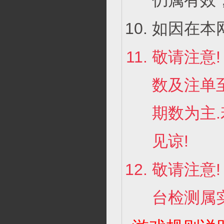
仍属有效
如因在本
敬请注意
数及注单
期数为主
见谅!
敬请注意
台检测属