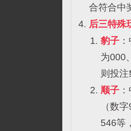
合符合中
后三特殊
豹子
：
为00
则投注
顺子
：
（数字9
546