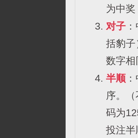
为中奖
对子
：
括豹子）
数字相
半顺
：
序。（
码为1
投注半