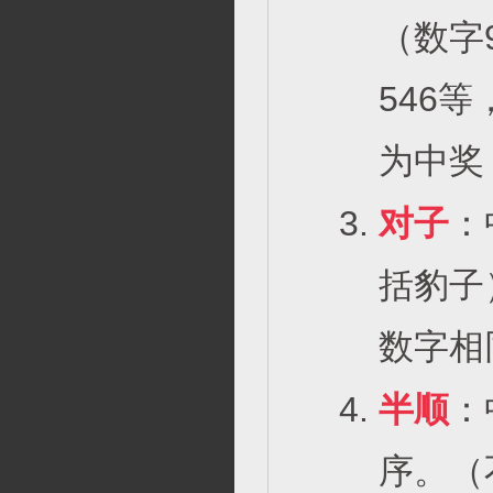
（数字9
546
为中奖
对子
：
括豹子）
数字相
半顺
：
序。（