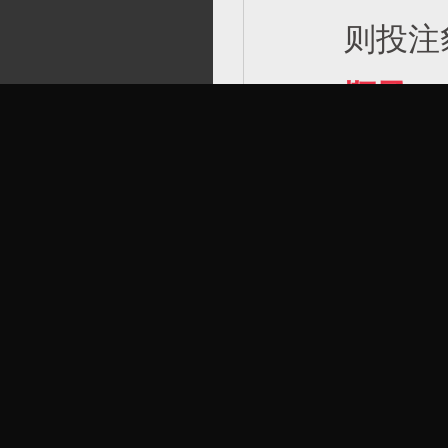
则投注
顺子
：
（数字9
546
为中奖
对子
：
括豹子）
数字相