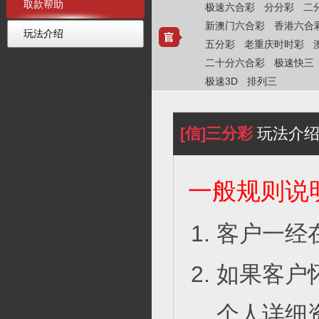
取款帮助
极速六合彩
分分彩
二
新澳门六合彩
香港六合
玩法介绍
五分彩
老重庆时时彩
二十分六合彩
极速快三
极速3D
排列三
[信]三分彩
玩法介
一般规则说
客户一经
如果客户
个人详细