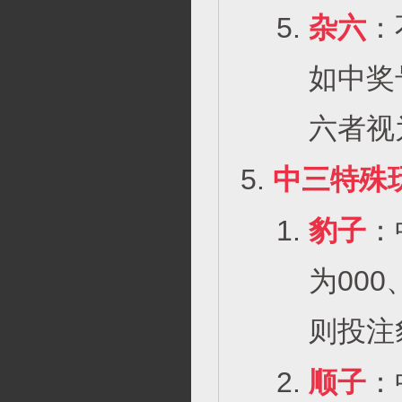
杂六
：
如中奖
六者视
中三特殊
豹子
：
为00
则投注
顺子
：