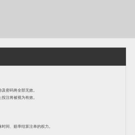
称及密码将全部无效。
上投注将被视为有效。
珠时间、赔率结算注单的权力。