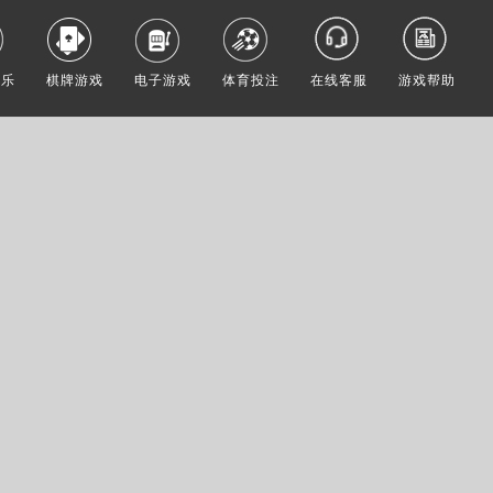
娱乐
棋牌游戏
电子游戏
体育投注
在线客服
游戏帮助