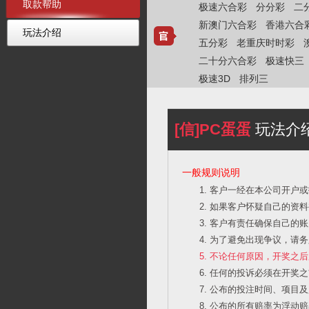
取款帮助
极速六合彩
分分彩
二
新澳门六合彩
香港六合
玩法介绍
五分彩
老重庆时时彩
二十分六合彩
极速快三
极速3D
排列三
[信]PC蛋蛋
玩法介
一般规则说明
客户一经在本公司开户或
如果客户怀疑自己的资料
客户有责任确保自己的账
为了避免出现争议，请务
不论任何原因，开奖之后
任何的投诉必须在开奖之
公布的投注时间、项目及
公布的所有赔率为浮动赔