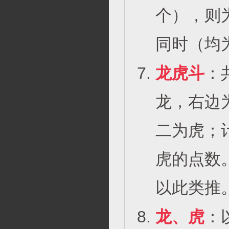
个），则
同时（均为
龙虎斗
：
龙，右边
二为虎；
虎的点数
以此类推
龙、虎
：