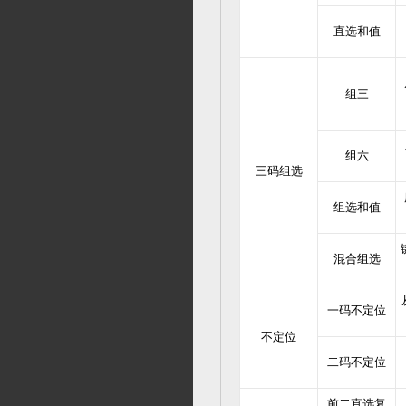
直选和值
组三
组六
三码组选
组选和值
混合组选
一码不定位
不定位
二码不定位
前二直选复