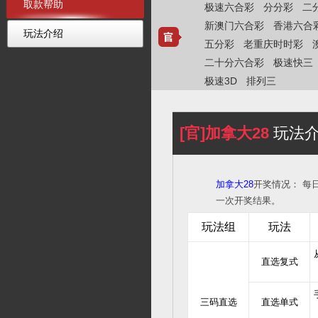
取款帮助
极速六合彩
分分彩
二
新澳门六合彩
香港六合
玩法介绍
五分彩
老重庆时时彩
二十分六合彩
极速快三
极速3D
排列三
[官]加拿大28
玩法
加拿大28
开奖情况：
每
一次开奖结果。
玩法组
玩法
直选复式
三码直选
直选单式