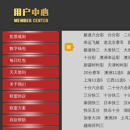
极速六合彩
分分彩
二
彩票规则
幸运飞艇
老北京赛车
数字钱包
极速快三
大发快三
大
十分彩
澳洲幸运彩
澳
每日红包
新疆时时彩
天津时时彩
天天签到
20分赛车
澳洲11选5
上海11选5
江西11选5
关于我们
十分六合彩
二十分六合
三分快三
十分快三
十
联盟协议
泰国快三
日本快三
汉
联盟方案
快乐五分
快乐十分
湖
加拿大28
澳洲28
土耳
存款帮助
越南排列三