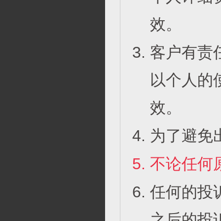
效。
客户有责
以个人的
效。
为了避免
不论任何
任何的投
之后的投