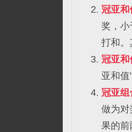
冠亚和
奖，小
打和。
冠亚和
亚和值
冠亚组
做为对
果的前