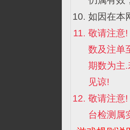
仍属有效
如因在本
敬请注意
数及注单
期数为主
见谅!
敬请注意
台检测属