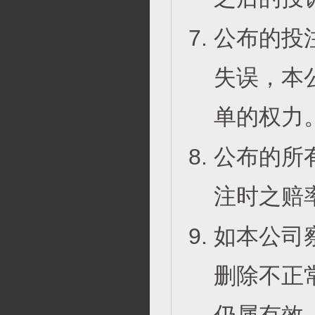
公布的投
失误，本
单的权力
公布的所
注时之赔
如本公司
删除不正