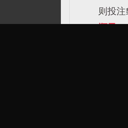
则投注
顺子
：
（数字9
546
为中奖
对子
：
括豹子）
数字相