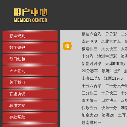
极速六合彩
分分彩
二
彩票规则
幸运飞艇
老北京赛车
数字钱包
极速快三
大发快三
大
十分彩
澳洲幸运彩
澳
每日红包
新疆时时彩
天津时时彩
天天签到
20分赛车
澳洲11选5
上海11选5
江西11选5
关于我们
十分六合彩
二十分六合
三分快三
十分快三
十
联盟协议
泰国快三
日本快三
汉
联盟方案
快乐五分
快乐十分
湖
加拿大28
澳洲28
土耳
存款帮助
越南排列三