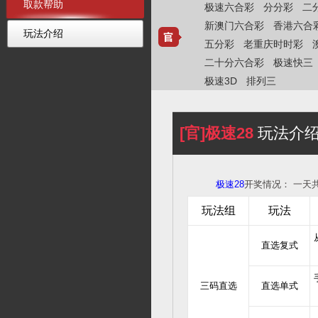
取款帮助
极速六合彩
分分彩
二
新澳门六合彩
香港六合
玩法介绍
五分彩
老重庆时时彩
二十分六合彩
极速快三
极速3D
排列三
[官]极速28
玩法介
极速28
开奖情况：
一天共
玩法组
玩法
直选复式
三码直选
直选单式