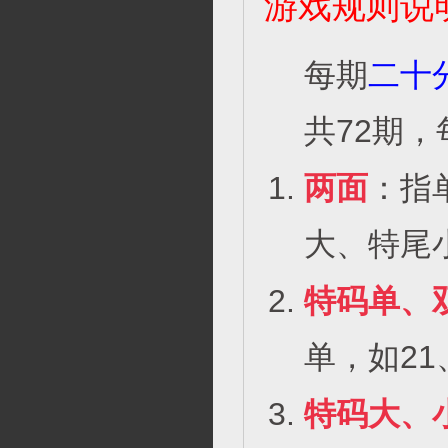
游戏规则说
每期
二十
共72期
两面
：指
大、特尾
特码单、
单，如21
特码大、