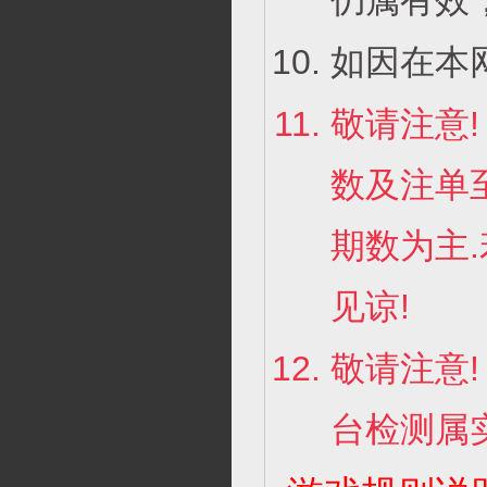
仍属有效
如因在本
敬请注意
数及注单
期数为主
见谅!
敬请注意
台检测属