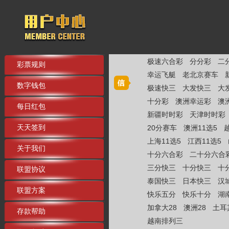
极速六合彩
分分彩
二
彩票规则
幸运飞艇
老北京赛车
数字钱包
极速快三
大发快三
大
十分彩
澳洲幸运彩
澳
每日红包
新疆时时彩
天津时时彩
天天签到
20分赛车
澳洲11选5
上海11选5
江西11选5
关于我们
十分六合彩
二十分六合
三分快三
十分快三
十
联盟协议
泰国快三
日本快三
汉
联盟方案
快乐五分
快乐十分
湖
加拿大28
澳洲28
土耳
存款帮助
越南排列三