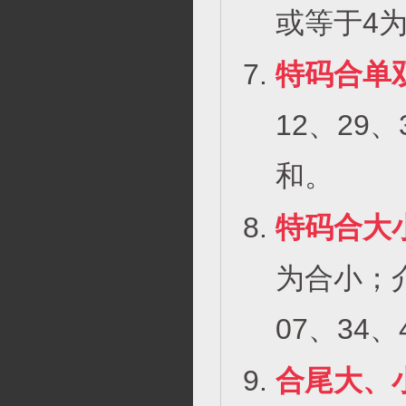
或等于4
特码合单
12、29
和。
特码合大
为合小；介
07、34
合尾大、