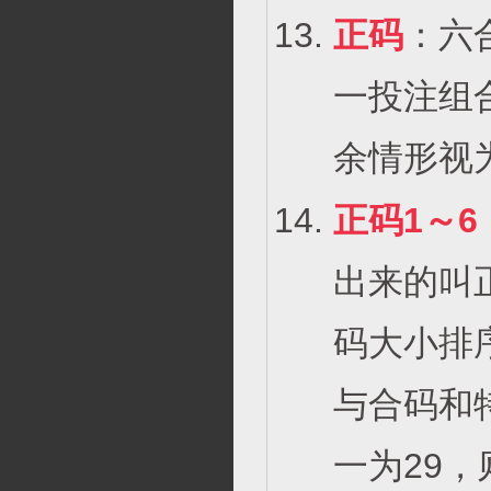
正码
：六
一投注组
余情形视
正码1～6
出来的叫
码大小排
与合码和
一为29