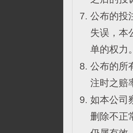
公布的投
失误，本
单的权力
公布的所
注时之赔
如本公司
删除不正