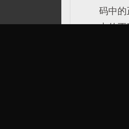
码中的
中的正
06、
08，
08三
或没有
三全中
奖号码