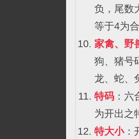
负，尾数大
等于4为合
家禽、野
狗、猪号
龙、蛇、
特码
：六
为开出之
特大小
：