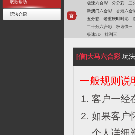
取款帮助
极速六合彩
分分彩
二
新澳门六合彩
香港六合
玩法介绍
五分彩
老重庆时时彩
二十分六合彩
极速快三
极速3D
排列三
[信]大马六合彩
玩法
一般规则说
客户一经
如果客户
个人详细