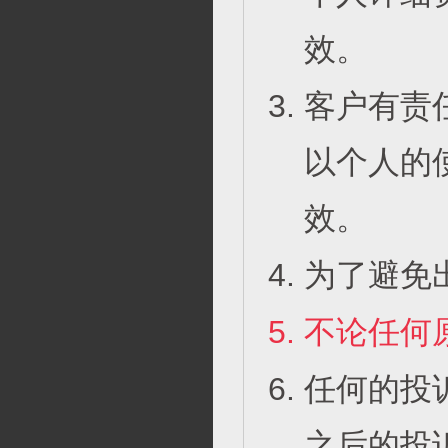
效。
客户有责
以个人的
效。
为了避免
不论任何
任何的投
之后的投