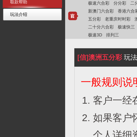
取款帮助
极速六合彩
分分彩
二
新澳门六合彩
香港六合
玩法介绍
五分彩
老重庆时时彩
二十分六合彩
极速快三
极速3D
排列三
[信]澳洲五分彩
玩法
一般规则说
客户一经
如果客户
个人详细