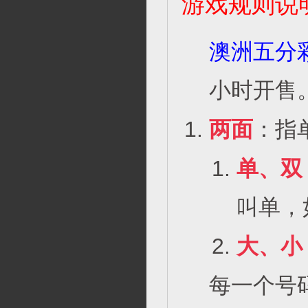
游戏规则说
澳洲五分
小时开售
两面
：指
单、双
叫单，
大、小
每一个号