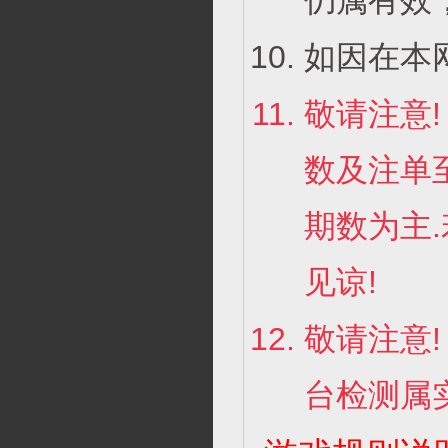
仍属有效
如因在本
敬请注意
数及注单
期数为主
见谅!
敬请注意
台检测属