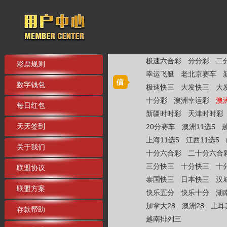
极速六合彩
分分彩
二
彩票规则
幸运飞艇
老北京赛车
数字钱包
极速快三
大发快三
大
十分彩
澳洲幸运彩
澳
每日红包
新疆时时彩
天津时时彩
天天签到
20分赛车
澳洲11选5
上海11选5
江西11选5
关于我们
十分六合彩
二十分六合
三分快三
十分快三
十
联盟协议
泰国快三
日本快三
汉
联盟方案
快乐五分
快乐十分
湖
加拿大28
澳洲28
土耳
存款帮助
越南排列三