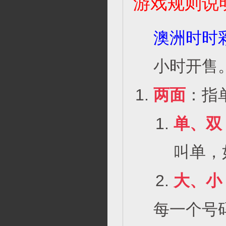
游戏规则说
澳洲时时
小时开售
两面
：指
单、双
叫单，
大、小
每一个号