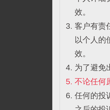
效。
客户有责
以个人的
效。
为了避免
不论任何
任何的投
之后的投