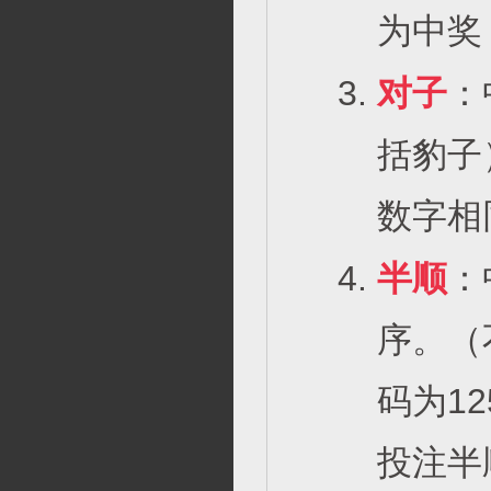
为中奖
对子
：
括豹子）
数字相
半顺
：
序。（
码为1
投注半