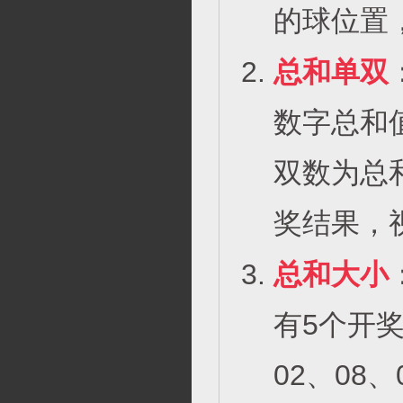
的球位置
总和单双
数字总和值
双数为总
奖结果，
总和大小
有5个开
02、08