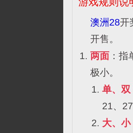
游戏规则说
澳洲28
开
开售。
两面
：指
极小。
单、双
21、
大、小