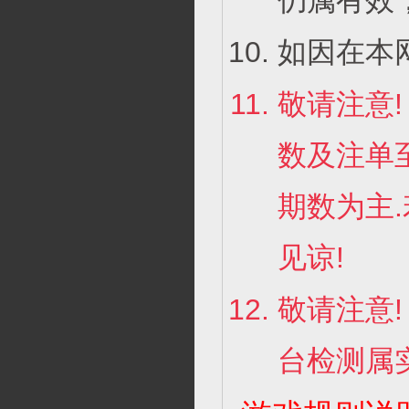
仍属有效
如因在本
敬请注意
数及注单
期数为主
见谅!
敬请注意
台检测属