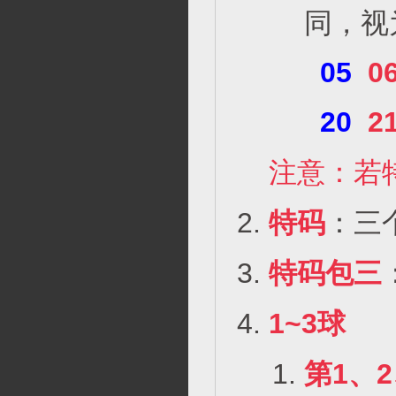
同，视
05
0
20
2
注意：若特
特码
：三
特码包三
1~3球
第1、