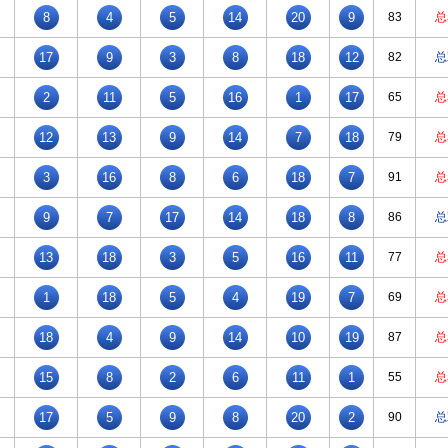
8
4
5
14
20
9
83
总
17
9
3
8
18
12
82
总
2
11
5
16
1
17
65
总
12
13
9
14
7
18
79
总
3
16
8
6
18
7
91
总
9
7
17
14
18
8
86
总
13
18
3
5
16
11
77
总
1
18
5
4
19
7
69
总
18
4
9
14
10
19
87
总
15
8
2
6
11
1
55
总
17
5
9
8
20
2
90
总