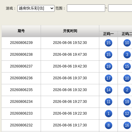
游戏：
范围：
~
期号
开奖时间
正码一
正码
20260806239
2026-08-06 19:52:30
15
10
20260806238
2026-08-06 19:47:30
15
3
20260806237
2026-08-06 19:42:30
19
15
20260806236
2026-08-06 19:37:30
17
10
20260806235
2026-08-06 19:32:30
14
2
20260806234
2026-08-06 19:27:30
11
19
20260806233
2026-08-06 19:22:30
1
12
20260806232
2026-08-06 19:17:30
8
16