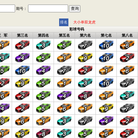
期号：
排名
大小单双龙虎
彩球号码
亚 军
第三名
第四名
第五名
第六名
第七名
第八名