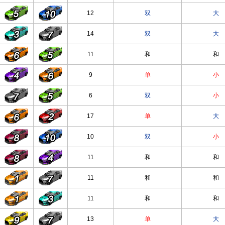
12
双
大
14
双
大
11
和
和
9
单
小
6
双
小
17
单
大
10
双
小
11
和
和
11
和
和
11
和
和
13
单
大