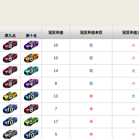
冠亚和值
冠亚和值单双
冠亚和值
第九名
第十名
10
双
小
10
双
小
14
双
大
8
双
小
13
单
大
7
单
小
17
单
大
5
单
小