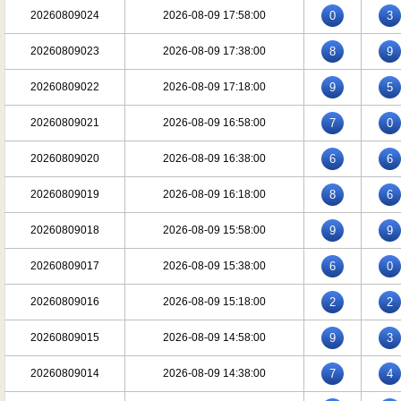
20260809024
2026-08-09 17:58:00
0
3
20260809023
2026-08-09 17:38:00
8
9
20260809022
2026-08-09 17:18:00
9
5
20260809021
2026-08-09 16:58:00
7
0
20260809020
2026-08-09 16:38:00
6
6
20260809019
2026-08-09 16:18:00
8
6
20260809018
2026-08-09 15:58:00
9
9
20260809017
2026-08-09 15:38:00
6
0
20260809016
2026-08-09 15:18:00
2
2
20260809015
2026-08-09 14:58:00
9
3
20260809014
2026-08-09 14:38:00
7
4