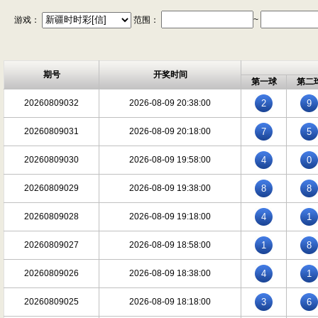
游戏：
范围：
~
期号
开奖时间
第一球
第二
20260809032
2026-08-09 20:38:00
2
9
20260809031
2026-08-09 20:18:00
7
5
20260809030
2026-08-09 19:58:00
4
0
20260809029
2026-08-09 19:38:00
8
8
20260809028
2026-08-09 19:18:00
4
1
20260809027
2026-08-09 18:58:00
1
8
20260809026
2026-08-09 18:38:00
4
1
20260809025
2026-08-09 18:18:00
3
6