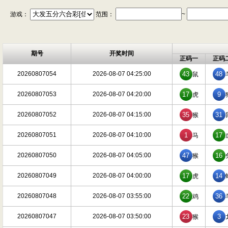
游戏：
范围：
~
期号
开奖时间
正码一
正码
20260807054
2026-08-07 04:25:00
43
48
鼠
20260807053
2026-08-07 04:20:00
17
9
虎
20260807052
2026-08-07 04:15:00
35
31
猴
20260807051
2026-08-07 04:10:00
1
17
马
20260807050
2026-08-07 04:05:00
47
16
猴
20260807049
2026-08-07 04:00:00
17
14
虎
20260807048
2026-08-07 03:55:00
22
36
鸡
20260807047
2026-08-07 03:50:00
23
3
猴