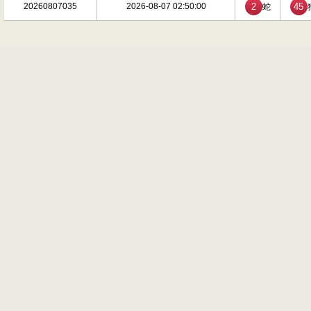
20260807035
2026-08-07 02:50:00
2
45
蛇