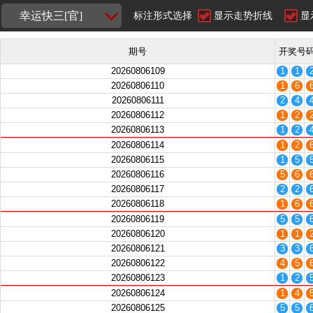
幸运快三[官]
标注形式选择
显示走势折线
显
期号
开奖号
20260806109
1
1
20260806110
1
6
20260806111
2
4
20260806112
1
2
20260806113
1
2
20260806114
1
2
20260806115
1
5
20260806116
5
6
20260806117
2
2
20260806118
1
6
20260806119
5
5
20260806120
1
1
20260806121
3
3
20260806122
4
5
20260806123
1
2
20260806124
1
4
20260806125
5
5