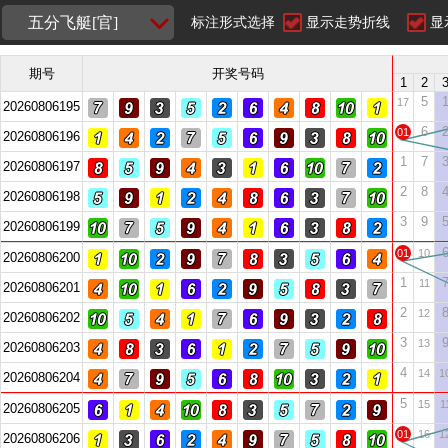
五分飞艇[官]
标注形式选择
显示走势折线
显
期号
开奖号码
1
2
5
17
20260806195
6
01
20260806196
1
7
20260806197
2
8
20260806198
3
9
20260806199
01
10
20260806200
1
11
20260806201
2
12
20260806202
3
13
20260806203
4
14
1
20260806204
5
15
1
20260806205
01
16
1
20260806206