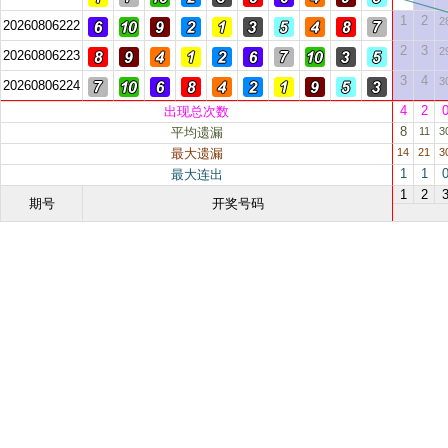
1
2
2
20260806222
2
3
2
20260806223
3
4
3
20260806224
4
2
出现总次数
8
平均遗漏
11
3
最大遗漏
14
21
3
1
1
最大连出
1
2
期号
开奖号码