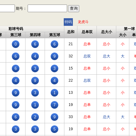
期号：
特码
龙虎斗
彩球号码
第一球
总和
总单双
总大小
球
第三球
第四球
第五球
大小
单
0
6
6
21
总单
总小
小
6
4
9
32
总双
总大
大
6
3
3
15
总单
总小
小
4
9
4
22
总双
总小
小
9
3
1
13
总单
总小
小
9
1
7
19
总单
总小
小
6
2
9
33
总单
总大
大
3
3
5
19
总单
总小
小