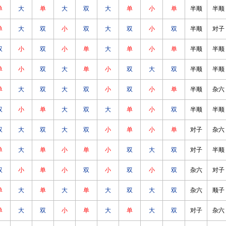
单
大
单
大
双
大
单
小
单
半顺
半顺
单
大
双
小
双
大
双
小
双
半顺
对子
双
小
双
小
单
大
单
小
单
半顺
半顺
单
小
双
大
单
小
双
大
双
半顺
半顺
单
大
双
大
双
小
双
小
单
半顺
杂六
双
小
单
大
双
大
单
小
双
半顺
半顺
双
大
双
大
双
小
单
小
单
对子
杂六
单
大
单
小
单
小
双
大
双
对子
半顺
双
小
单
小
双
小
双
小
双
杂六
对子
单
大
单
大
单
大
双
大
双
杂六
顺子
单
大
双
小
单
大
单
大
双
对子
杂六