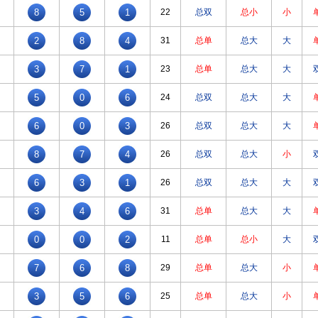
8
5
1
22
总双
总小
小
2
8
4
31
总单
总大
大
3
7
1
23
总单
总大
大
5
0
6
24
总双
总大
大
6
0
3
26
总双
总大
大
8
7
4
26
总双
总大
小
6
3
1
26
总双
总大
大
3
4
6
31
总单
总大
大
0
0
2
11
总单
总小
大
7
6
8
29
总单
总大
小
3
5
6
25
总单
总大
小