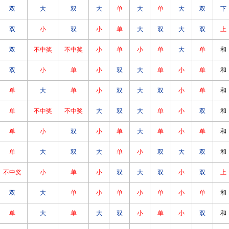
双
大
双
大
单
大
单
大
双
下
双
小
双
小
单
大
双
大
双
上
双
不中奖
不中奖
小
单
小
单
大
单
和
双
小
单
小
双
大
单
小
单
和
单
大
单
小
双
大
双
小
单
和
单
不中奖
不中奖
大
双
大
单
小
双
和
单
小
双
小
单
大
单
小
单
和
单
大
双
大
单
小
双
大
双
和
不中奖
小
单
小
双
大
双
小
双
上
双
大
单
小
单
小
单
小
单
和
单
大
单
大
双
小
单
小
双
和