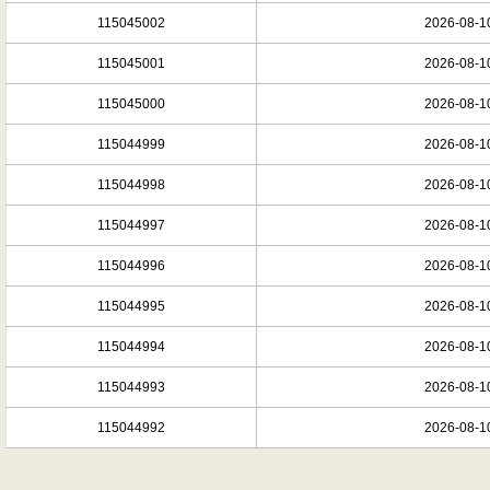
115045002
2026-08-1
115045001
2026-08-1
115045000
2026-08-1
115044999
2026-08-1
115044998
2026-08-1
115044997
2026-08-1
115044996
2026-08-1
115044995
2026-08-1
115044994
2026-08-1
115044993
2026-08-1
115044992
2026-08-1