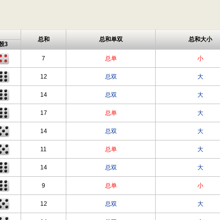
总和
总和单双
总和大小
骰3
7
总单
小
12
总双
大
14
总双
大
17
总单
大
14
总双
大
11
总单
大
14
总双
大
9
总单
小
12
总双
大