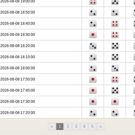
2026-08-08 19:00:00
2026-08-08 18:50:00
2026-08-08 18:40:00
2026-08-08 18:30:00
2026-08-08 18:20:00
2026-08-08 18:10:00
2026-08-08 18:00:00
2026-08-08 17:50:00
2026-08-08 17:40:00
2026-08-08 17:30:00
2026-08-08 17:20:00
«
1
2
3
4
5
»