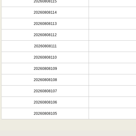
20260808115
20260808114
20260808113
20260808112
20260808111
20260808110
20260808109
20260808108
20260808107
20260808106
20260808105