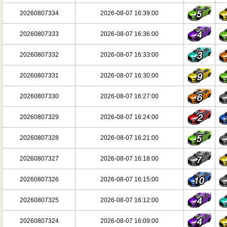
20260807334
2026-08-07 16:39:00
20260807333
2026-08-07 16:36:00
20260807332
2026-08-07 16:33:00
20260807331
2026-08-07 16:30:00
20260807330
2026-08-07 16:27:00
20260807329
2026-08-07 16:24:00
20260807328
2026-08-07 16:21:00
20260807327
2026-08-07 16:18:00
20260807326
2026-08-07 16:15:00
20260807325
2026-08-07 16:12:00
20260807324
2026-08-07 16:09:00