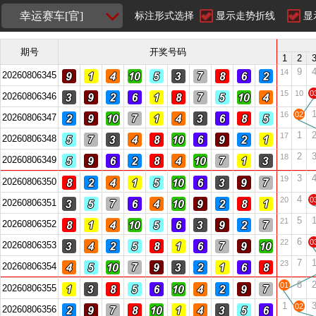
幸运赛车[官]
标注形式选择
显示走势折线
显
期号
开奖号码
1
2
9
14
20260806345
15
10
0
20260806346
16
02
20260806347
1
17
20260806348
2
18
20260806349
3
19
20260806350
4
20
0
20260806351
5
21
20260806352
6
22
0
20260806353
7
23
20260806354
8
01
20260806355
1
02
20260806356