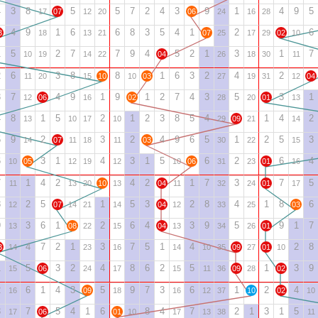
4
3
8
5
5
7
2
4
3
9
1
4
9
5
17
07
12
20
06
24
16
28
4
9
1
6
6
8
3
5
4
1
2
6
3
18
13
21
07
25
17
29
02
10
1
5
2
7
7
9
4
5
2
1
3
1
7
10
19
14
22
04
26
18
30
11
2
6
3
8
8
1
6
3
2
4
2
11
20
15
10
10
03
27
19
31
12
04
3
7
4
9
1
9
1
2
7
4
3
5
3
1
12
06
16
02
28
20
01
13
4
8
1
5
2
1
2
3
8
5
4
1
4
2
13
10
17
10
29
09
21
14
5
9
2
3
2
4
9
6
5
1
2
5
3
14
07
11
18
11
03
30
22
15
6
3
1
4
3
1
5
6
2
6
4
10
05
12
19
12
10
06
31
23
01
16
7
1
4
2
4
2
1
7
3
7
5
11
13
20
10
13
04
11
32
24
01
17
8
2
5
1
5
3
2
8
4
1
8
6
12
07
14
21
14
04
12
33
25
03
9
3
6
1
2
6
4
3
9
5
9
1
7
13
08
22
15
04
13
34
26
01
4
7
2
1
3
7
5
1
4
2
8
3
14
23
16
14
10
35
09
27
01
10
1
5
3
2
4
8
6
2
5
1
3
9
15
06
24
17
15
11
36
09
28
02
2
6
1
4
3
5
9
7
3
6
1
2
4
16
09
18
16
12
37
10
02
10
3
7
5
4
1
6
8
4
7
2
1
3
1
5
17
06
01
10
17
13
38
11