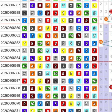
2
1
20260806357
3
2
0
20260806358
4
02
20260806359
5
1
20260806360
6
2
20260806361
3
01
20260806362
1
4
20260806363
2
5
20260806364
3
6
20260806365
4
7
20260806366
5
8
20260806367
6
9
0
20260806368
7
10
20260806369
8
11
20260806370
9
12
20260806371