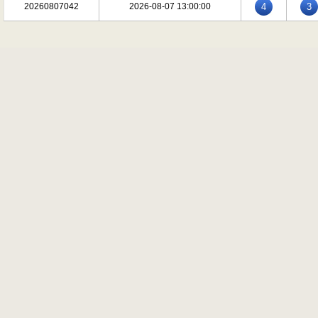
20260807042
2026-08-07 13:00:00
4
3