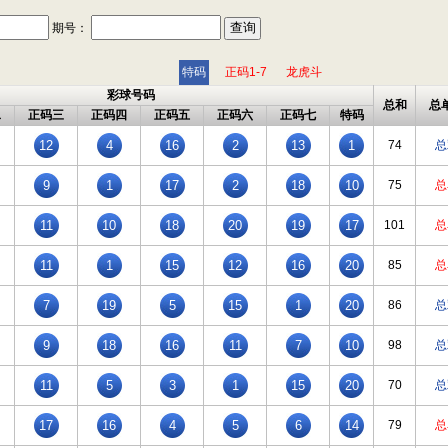
期号：
特码
正码1-7
龙虎斗
彩球号码
总和
总
二
正码三
正码四
正码五
正码六
正码七
特码
12
4
16
2
13
1
74
总
9
1
17
2
18
10
75
总
11
10
18
20
19
17
101
总
11
1
15
12
16
20
85
总
7
19
5
15
1
20
86
总
9
18
16
11
7
10
98
总
11
5
3
1
15
20
70
总
17
16
4
5
6
14
79
总