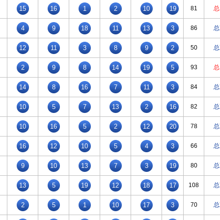
15
16
1
2
10
19
81
总
4
9
18
11
13
3
86
总
12
11
3
8
9
2
50
总
2
9
8
14
19
5
93
总
14
8
16
7
11
3
84
总
10
5
7
13
2
16
82
总
10
16
5
2
12
20
78
总
16
12
10
5
4
3
66
总
9
10
13
7
3
19
80
总
13
5
19
12
18
17
108
总
2
5
1
10
17
3
70
总