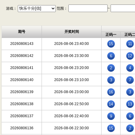
游戏：
范围：
~
期号
开奖时间
正码一
正码
20260806143
2026-08-06 23:40:00
15
11
20260806142
2026-08-06 23:30:00
6
12
20260806141
2026-08-06 23:20:00
2
4
20260806140
2026-08-06 23:10:00
3
7
20260806139
2026-08-06 23:00:00
16
3
20260806138
2026-08-06 22:50:00
14
13
20260806137
2026-08-06 22:40:00
9
6
20260806136
2026-08-06 22:30:00
15
2