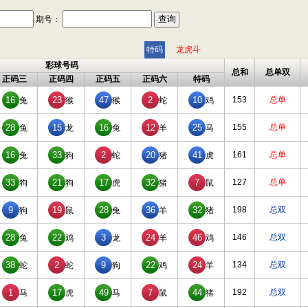
期号：
特码
龙虎斗
彩球号码
总和
总单双
正码三
正码四
正码五
正码六
特码
16
23
47
2
10
153
总单
兔
猴
猴
蛇
鸡
28
15
16
12
25
155
总单
兔
龙
兔
羊
马
16
33
2
20
41
161
总单
兔
狗
蛇
猪
虎
33
21
17
32
7
127
总单
狗
狗
虎
猪
鼠
9
19
28
36
32
198
总双
狗
鼠
兔
羊
猪
28
22
3
24
46
146
总双
兔
鸡
龙
羊
鸡
38
2
9
22
24
134
总双
蛇
蛇
狗
鸡
羊
1
17
49
7
44
192
总双
马
虎
马
鼠
猪