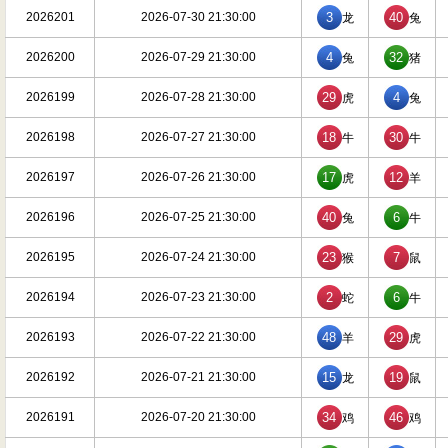
2026201
2026-07-30 21:30:00
3
40
龙
兔
2026200
2026-07-29 21:30:00
4
32
兔
猪
2026199
2026-07-28 21:30:00
29
4
虎
兔
2026198
2026-07-27 21:30:00
18
30
牛
牛
2026197
2026-07-26 21:30:00
17
12
虎
羊
2026196
2026-07-25 21:30:00
40
6
兔
牛
2026195
2026-07-24 21:30:00
23
7
猴
鼠
2026194
2026-07-23 21:30:00
2
6
蛇
牛
2026193
2026-07-22 21:30:00
48
29
羊
虎
2026192
2026-07-21 21:30:00
15
19
龙
鼠
2026191
2026-07-20 21:30:00
34
46
鸡
鸡