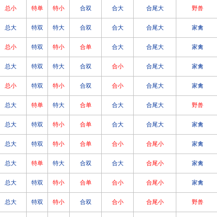
总小
特单
特小
合双
合大
合尾大
野兽
总大
特双
特大
合双
合大
合尾大
家禽
总小
特双
特小
合单
合大
合尾大
家禽
总大
特双
特大
合双
合小
合尾大
家禽
总小
特双
特小
合双
合小
合尾大
家禽
总大
特单
特大
合单
合大
合尾大
野兽
总大
特双
特小
合单
合大
合尾大
家禽
总大
特双
特小
合单
合小
合尾小
家禽
总大
特单
特大
合双
合大
合尾小
家禽
总大
特双
特小
合单
合小
合尾小
家禽
总大
特双
特小
合双
合小
合尾小
野兽