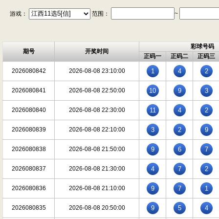
游戏：
范围：
~
彩球号码
期号
开奖时间
正码一
正码二
正码三
2026080842
2026-08-08 23:10:00
1
4
2
2026080841
2026-08-08 22:50:00
10
9
3
2026080840
2026-08-08 22:30:00
11
4
2
2026080839
2026-08-08 22:10:00
3
2
9
2026080838
2026-08-08 21:50:00
9
6
7
2026080837
2026-08-08 21:30:00
4
7
2
2026080836
2026-08-08 21:10:00
9
7
1
2026080835
2026-08-08 20:50:00
9
5
4