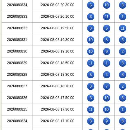
2026080834
2026-08-08 20:30:00
6
10
3
2026080833
2026-08-08 20:10:00
6
11
1
2026080832
2026-08-08 19:50:00
3
6
11
2026080831
2026-08-08 19:30:00
10
8
3
2026080830
2026-08-08 19:10:00
10
9
2
2026080829
2026-08-08 18:50:00
11
1
8
2026080828
2026-08-08 18:30:00
5
4
8
2026080827
2026-08-08 18:10:00
3
7
2
2026080826
2026-08-08 17:50:00
3
10
8
2026080825
2026-08-08 17:30:00
11
10
1
2026080824
2026-08-08 17:10:00
3
9
8