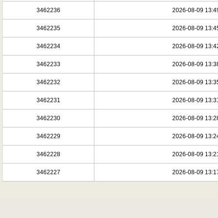
3462236
2026-08-09 13:4
3462235
2026-08-09 13:4
3462234
2026-08-09 13:4
3462233
2026-08-09 13:3
3462232
2026-08-09 13:3
3462231
2026-08-09 13:3
3462230
2026-08-09 13:2
3462229
2026-08-09 13:2
3462228
2026-08-09 13:2
3462227
2026-08-09 13:1