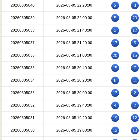
20260805040
2026-08-05 22:20:00
2
3
20260805039
2026-08-05 22:00:00
5
20
20260805038
2026-08-05 21:40:00
3
12
20260805037
2026-08-05 21:20:00
17
5
20260805036
2026-08-05 21:00:00
20
15
20260805035
2026-08-05 20:40:00
15
7
20260805034
2026-08-05 20:20:00
8
11
20260805033
2026-08-05 20:00:00
17
2
20260805032
2026-08-05 19:40:00
4
2
20260805031
2026-08-05 19:20:00
19
12
20260805030
2026-08-05 19:00:00
13
10