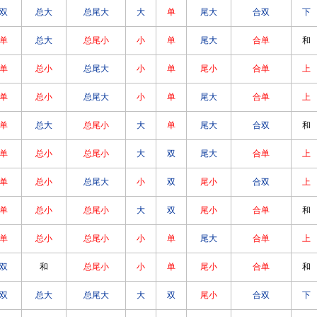
双
总大
总尾大
大
单
尾大
合双
下
单
总大
总尾小
小
单
尾大
合单
和
单
总小
总尾大
小
单
尾小
合单
上
单
总小
总尾大
小
单
尾大
合单
上
单
总大
总尾小
大
单
尾大
合双
和
单
总小
总尾小
大
双
尾大
合单
上
单
总小
总尾大
小
双
尾小
合双
上
单
总小
总尾小
大
双
尾小
合单
和
单
总小
总尾小
小
单
尾大
合单
上
双
和
总尾小
小
单
尾小
合单
和
双
总大
总尾大
大
双
尾小
合双
下