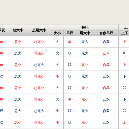
特码
上
单双
总大小
总尾大小
大小
单双
尾大小
合数单双
上下
单
总小
总尾小
大
单
尾大
合双
上
单
总大
总尾小
大
双
尾大
合单
和
单
总小
总尾大
大
双
尾小
合单
上
双
总大
总尾小
小
双
尾大
合双
下
单
总小
总尾小
大
双
尾小
合单
和
单
总大
总尾小
大
单
尾小
合双
下
双
总大
总尾大
小
双
尾大
合双
和
双
总小
总尾小
小
双
尾小
合双
上