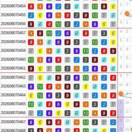
1
7
202608070454
2
02
202608070455
3
1
202608070456
4
2
202608070457
5
3
202608070458
6
4
202608070459
7
5
202608070460
8
6
202608070461
9
7
202608070462
8
10
202608070463
9
01
202608070464
1
10
202608070465
2
11
202608070466
3
12
202608070467
4
13
202608070468