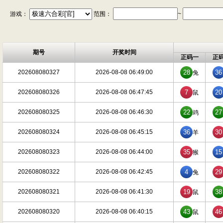
游戏：
范围：
~
期号
开奖时间
正码一
正
202608080327
2026-08-08 06:49:00
28
36
兔
202608080326
2026-08-08 06:47:45
7
20
鼠
202608080325
2026-08-08 06:46:30
22
27
鸡
202608080324
2026-08-08 06:45:15
36
30
羊
202608080323
2026-08-08 06:44:00
35
15
猴
202608080322
2026-08-08 06:42:45
4
29
兔
202608080321
2026-08-08 06:41:30
19
38
鼠
202608080320
2026-08-08 06:40:15
43
46
鼠