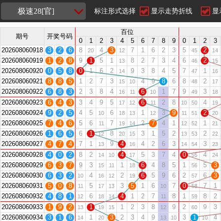
极速28[官]
标注形式选择
显示走势折线
显
百位
期号
开奖号码
0
1
2
3
4
5
6
7
8
9
0
1
2
3
202608060918
3
2
6
8
4
3
7
1
6
2
3
5
2
20
12
45
14
202608060919
1
2
8
9
1
5
1
8
2
7
3
4
6
2
13
46
15
202608060920
0
5
8
0
1
6
2
9
3
8
4
5
7
1
14
47
16
202608060921
8
8
5
1
2
7
3
4
9
8
6
8
2
15
10
48
17
202608060922
6
8
3
2
3
8
4
6
1
7
9
3
16
11
10
49
18
202608060923
6
4
3
3
4
9
5
6
2
8
4
17
12
11
10
50
19
202608060924
9
2
5
4
5
6
1
3
9
2
10
18
13
12
11
51
20
202608060925
7
4
6
5
6
7
2
7
4
1
1
11
19
14
12
52
21
202608060926
1
6
5
6
1
8
3
1
5
2
2
12
20
15
13
53
22
202608060927
4
7
4
7
1
9
4
4
2
6
3
3
13
16
14
54
23
202608060928
4
0
2
8
2
4
5
3
7
4
0
4
14
10
17
55
24
202608060929
6
3
7
9
3
1
6
4
8
5
1
5
3
15
11
18
56
202608060930
6
3
2
4
2
6
5
9
6
2
6
3
10
16
12
19
57
202608060931
5
0
8
5
3
5
1
6
7
0
7
1
11
17
13
10
58
202608060932
4
8
1
6
4
1
2
7
8
1
8
2
12
18
14
11
59
202608060933
1
9
2
1
1
2
3
8
9
2
9
3
13
19
15
12
60
202608060934
3
1
6
1
3
2
3
4
9
3
1
4
14
20
13
10
10