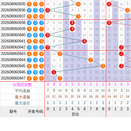
202608060935
5
0
6
2
1
3
5
5
0
1
5
15
21
10
14
11
11
202608060936
0
3
8
0
3
2
4
1
6
1
2
3
22
11
15
12
12
202608060937
5
6
0
1
4
3
5
5
7
2
3
1
23
12
16
13
13
202608060938
4
0
7
2
5
4
4
1
8
0
4
2
24
13
17
14
14
202608060939
4
8
7
3
6
5
4
2
9
1
5
3
25
14
18
15
15
202608060940
0
6
2
0
7
6
1
3
2
6
4
26
10
15
19
16
16
202608060941
6
9
5
1
8
7
2
4
6
3
7
5
27
16
20
17
17
202608060942
0
2
2
0
9
8
3
5
1
4
8
2
6
28
17
21
18
202608060943
2
2
9
1
2
9
4
6
2
5
9
2
7
10
18
22
19
202608060944
7
4
8
2
1
5
7
3
7
6
1
8
11
10
23
20
10
202608060945
9
2
5
3
2
6
8
4
1
9
7
2
9
12
11
24
11
202608060946
1
9
5
4
1
3
7
9
5
2
1
8
1
12
25
12
10
202608060947
2
5
5
5
1
2
8
6
3
2
9
2
13
10
26
13
11
4
4
2
2
5
3
5
2
1
2
4
1
6
3
出现总次数
7
9
9
6
8
4
6
3
平均遗漏
10
11
15
10
37
10
最大遗漏
15
12
28
15
20
19
10
18
26
20
14
60
17
24
1
1
1
1
2
1
2
1
1
1
1
1
2
2
最大连出
0
1
2
3
4
5
6
7
8
9
0
1
2
3
期号
开奖号码
百位