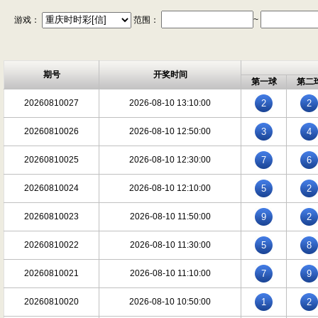
游戏：
范围：
~
期号
开奖时间
第一球
第二
20260810027
2026-08-10 13:10:00
2
2
20260810026
2026-08-10 12:50:00
3
4
20260810025
2026-08-10 12:30:00
7
6
20260810024
2026-08-10 12:10:00
5
2
20260810023
2026-08-10 11:50:00
9
2
20260810022
2026-08-10 11:30:00
5
8
20260810021
2026-08-10 11:10:00
7
9
20260810020
2026-08-10 10:50:00
1
2