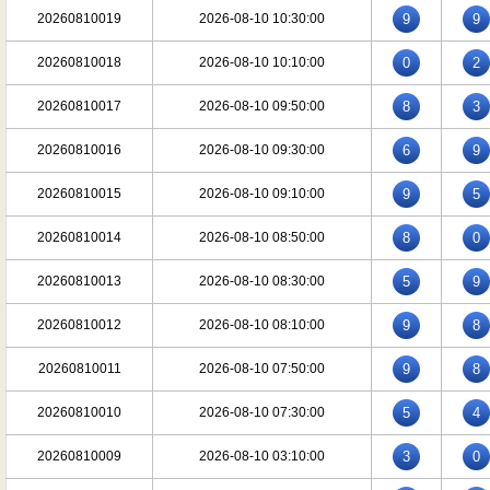
20260810019
2026-08-10 10:30:00
9
9
20260810018
2026-08-10 10:10:00
0
2
20260810017
2026-08-10 09:50:00
8
3
20260810016
2026-08-10 09:30:00
6
9
20260810015
2026-08-10 09:10:00
9
5
20260810014
2026-08-10 08:50:00
8
0
20260810013
2026-08-10 08:30:00
5
9
20260810012
2026-08-10 08:10:00
9
8
20260810011
2026-08-10 07:50:00
9
8
20260810010
2026-08-10 07:30:00
5
4
20260810009
2026-08-10 03:10:00
3
0