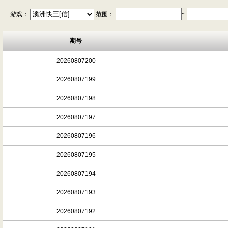
游戏：
范围：
~
期号
20260807200
20260807199
20260807198
20260807197
20260807196
20260807195
20260807194
20260807193
20260807192