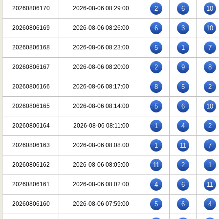
20260806170
2026-08-06 08:29:00
2
6
10
20260806169
2026-08-06 08:26:00
6
3
10
20260806168
2026-08-06 08:23:00
5
1
7
20260806167
2026-08-06 08:20:00
2
9
8
20260806166
2026-08-06 08:17:00
8
5
2
20260806165
2026-08-06 08:14:00
5
6
10
20260806164
2026-08-06 08:11:00
1
4
2
20260806163
2026-08-06 08:08:00
1
11
7
20260806162
2026-08-06 08:05:00
11
2
1
20260806161
2026-08-06 08:02:00
4
6
11
20260806160
2026-08-06 07:59:00
5
6
4