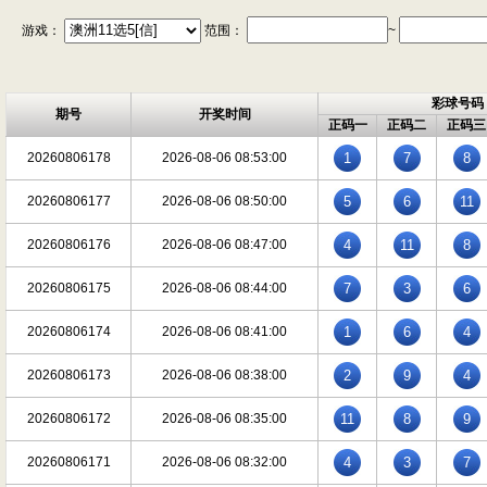
游戏：
范围：
~
彩球号码
期号
开奖时间
正码一
正码二
正码三
20260806178
2026-08-06 08:53:00
1
7
8
20260806177
2026-08-06 08:50:00
5
6
11
20260806176
2026-08-06 08:47:00
4
11
8
20260806175
2026-08-06 08:44:00
7
3
6
20260806174
2026-08-06 08:41:00
1
6
4
20260806173
2026-08-06 08:38:00
2
9
4
20260806172
2026-08-06 08:35:00
11
8
9
20260806171
2026-08-06 08:32:00
4
3
7