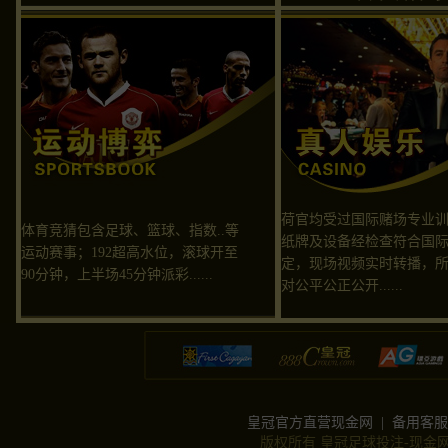
常使用，请会员及时切换并
保存最新线路：1230a0.com
至 1230a89.com，导航域
名：1230.app、1230.so、
1230.am，谨防仿冒页面，避
免上当受骗！🌐 【客服网
址】请您保存收藏：
hgkefu.com | hgkefu.cc、
2025.ooo🌐永久网址：
1230.app🧭易记导航：
1230.so｜1230.am
｜1230.tw
荷官均受过国际赌场专业
🌐 【易记】请您保存收藏：
体育竞猜包含足球、篮球、指数..等
纸牌及设备经检查符合国
1230h0.com 至
运动赛事；192超高水位，滚球开至
1230h9.com|1230g0.com 至
定，现场视频实时转播，
90分钟，上半场45分钟派彩......
1230g9.com🌐 【.CC备用网
对公平公正公开......
址】请您保存收藏：
88340.cc、 88350.cc、
88360.cc🔥皇冠现金网
【感
恩三期非同返享，三连送最
高领11888元】
07月第03期彩
金已回馈派送完毕，请07月
皇冠官方直营现金网
|
备用客服
01日-07月10日有存提款输赢
版权所有 皇冠足球投注-现金网 建
1元以上朋友皆可登入皇冠现