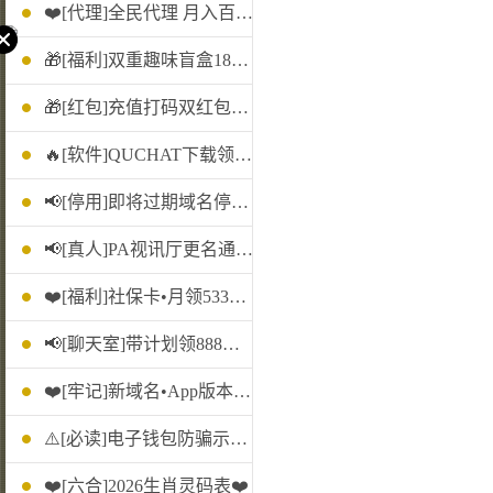
❤️[代理]全民代理 月入百万❤️
元 + 有效打码 666）得 1 个
奖励名额
，
奖金 66-1666 元
（最高 3290 元）
，符合条
🎁[福利]双重趣味盲盒188/388元🎁
件去【宝箱活动】领，平台
还有更多全民代理奖励助您
🎁[红包]充值打码双红包最高8888元🎁
推广！🔥新推福利活动：
【
“社保卡”卡载福利，惠暖
🔥[软件]QUCHAT下载领38金币🔥
人心
】连续6个月存款彩金奖
励
53328
元，每周期时间：
📢[停用]即将过期域名停用通知
2025年10月1日至2026年3月
31日，第一期领取时间2026
📢[真人]PA视讯厅更名通知｜已正式更名为 Choice
年4月1日开放申请，第二期
领取时间2026年11月01日开
❤️[福利]社保卡•月领53328元❤️
放申请。🌹尊敬的贵宾，您
好！日常活动即将开启如
📢[聊天室]带计划领888元红包📢
下： 🔥活动一：周六（8月1
日）幸运轮盘抽豪礼，周六
充1000起抽现金与3C数码产
❤️[牢记]新域名•App版本0619❤️
品 🔥活动二：周日（8月2
日）滑一滑出大奖，看谁手
⚠️[必读]电子钱包防骗示警⚠️
速够快 🔥活动三：周一（8
月3日）周周转运，好彩自然
❤️[六合]2026生肖灵码表❤️