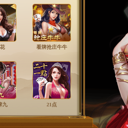
花
看牌抢庄牛牛
牌九
21点
乐
森林舞会